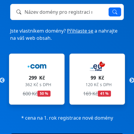
Název domény k registraci nebo převodu
Jste vlastníkem domény?
Přihlaste se
a nahrajte
na váš web obsah.
č
99 Kč
275 Kč
 DPH
120 Kč s DPH
333 Kč s DPH
169 Kč
299 Kč
 %
41 %
8 %
* cena na 1. rok registrace nové domény