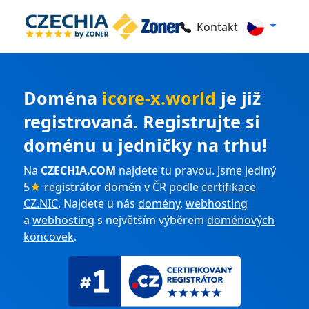
Kontakt
Doména
icore-x.world
je již
registrovaná. Registrujte si
doménu u jedničky na trhu!
Na
CZECHIA.COM
najdete tu pravou. Jsme jediný
5
★
registrátor domén v ČR podle
certifikace
CZ.NIC
. Najdete u nás
domény
,
webhosting
a
webhosting
s největším výběrem
doménových
koncovek
.